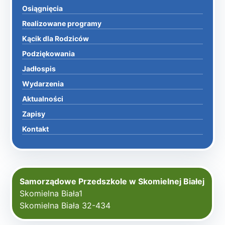
Osiągnięcia
Realizowane programy
Kącik dla Rodziców
Podziękowania
Jadłospis
Wydarzenia
Aktualności
Zapisy
Kontakt
Samorządowe Przedszkole w Skomielnej Białej
Skomielna Biała1
Skomielna Biała 32-434