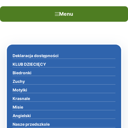
Menu
Deklaracja dostępności
KLUB DZIECIĘCY
Biedronki
Zuchy
Motylki
Krasnale
Misie
Angielski
Nasze przedszkole