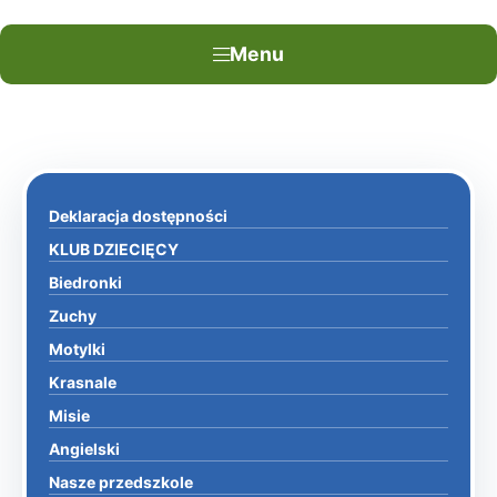
Menu
Deklaracja dostępności
KLUB DZIECIĘCY
Biedronki
Zuchy
Motylki
Krasnale
Misie
Angielski
Nasze przedszkole