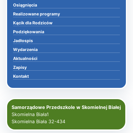
Osiągnięcia
Realizowane programy
Kącik dla Rodziców
Podziękowania
Jadłospis
Wydarzenia
Aktualności
Zapisy
Kontakt
Samorządowe Przedszkole w Skomielnej Białej
Skomielna Biała1
Skomielna Biała 32-434