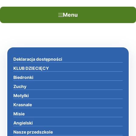
Menu
Deklaracja dostępności
KLUB DZIECIĘCY
Biedronki
Zuchy
Motylki
Krasnale
Misie
Angielski
Nasze przedszkole