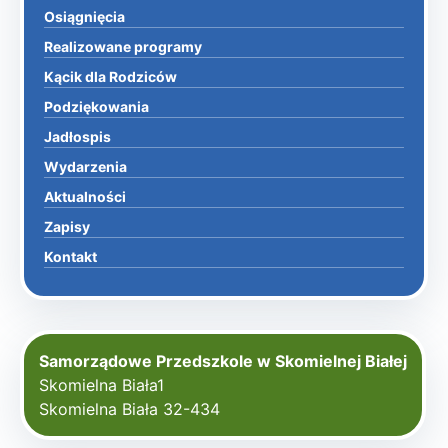
Osiągnięcia
Realizowane programy
Kącik dla Rodziców
Podziękowania
Jadłospis
Wydarzenia
Aktualności
Zapisy
Kontakt
Samorządowe Przedszkole w Skomielnej Białej
Skomielna Biała1
Skomielna Biała 32-434