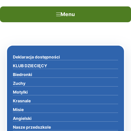
Menu
Deklaracja dostępności
KLUB DZIECIĘCY
Biedronki
Zuchy
Motylki
Krasnale
Misie
Angielski
Nasze przedszkole