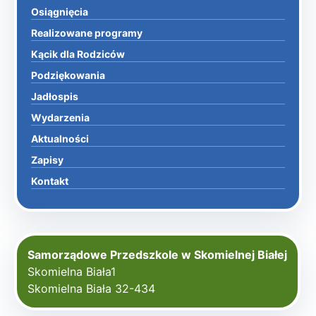
Osiągnięcia
Realizowane programy
Kącik dla Rodziców
Podziękowania
Jadłospis
Wydarzenia
Aktualności
Zapisy
Kontakt
Samorządowe Przedszkole w Skomielnej Białej
Skomielna Biała1
Skomielna Biała 32-434