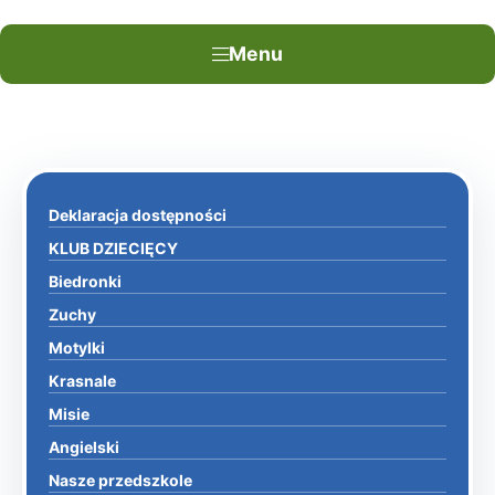
Menu
Deklaracja dostępności
KLUB DZIECIĘCY
Biedronki
Zuchy
Motylki
Krasnale
Misie
Angielski
Nasze przedszkole