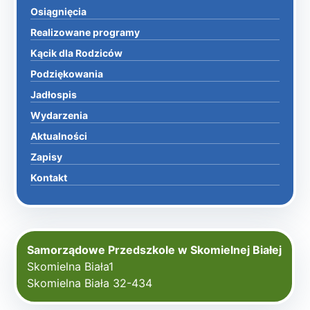
Osiągnięcia
Realizowane programy
Kącik dla Rodziców
Podziękowania
Jadłospis
Wydarzenia
Aktualności
Zapisy
Kontakt
Samorządowe Przedszkole w Skomielnej Białej
Skomielna Biała1
Skomielna Biała 32-434